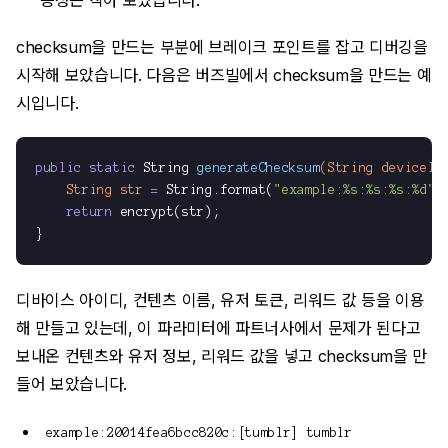
능성은 작아 보였습니다.
checksum을 만드는 부분에 브레이크 포인트를 잡고 디버깅을
시작해 보았습니다. 다음은 버즈빌에서 checksum을 만드는 예
시입니다.
public
static
 String 
generateChecksum
(String deviceId
String
str
=
 String.format(
"example:%s:%s:%s:%d"
,
return
 encrypt(str);

디바이스 아이디, 컨텐츠 이름, 유저 토큰, 리워드 값 등을 이용
해 만들고 있는데, 이 파라미터에 파트너사에서 문제가 된다고
보내온 컨텐츠와 유저 정보, 리워드 값을 넣고 checksum을 만
들어 보았습니다.
example:20014fea6bcc820c:[tumblr] tumblr