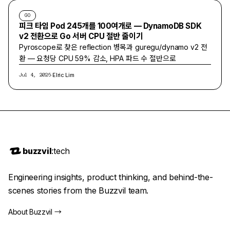
GO
피크 타임 Pod 245개를 100여개로 — DynamoDB SDK
v2 전환으로 Go 서버 CPU 절반 줄이기
Pyroscope로 찾은 reflection 병목과 guregu/dynamo v2 전
환 — 요청당 CPU 59% 감소, HPA 파드 수 절반으로
·
Elric Lim
Jul 4, 2026
buzzvil
:tech
Engineering insights, product thinking, and behind-the-
scenes stories from the Buzzvil team.
About Buzzvil
→